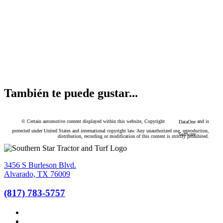
También te puede gustar...
© Certain automotive content displayed within this website, Copyright
and is
DataOne
protected under United States and international copyright law. Any unauthorized use, reproduction,
Software
distribution, recording or modification of this content is strictly prohibited.
3456 S Burleson Blvd.
Alvarado, TX 76009
(817) 783-5757