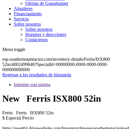
Ofertas de Grasshopper
Alquileres
Financiamiento
Servicio
Sobre nosotros
Sobre nosotros
Horarios y direcciones
Contáctenos
Menu toggle
esp.southernstartractor.com/inventory-details/Ferris/ISX800
52in/4002499848?SpecialId=00000000-0000-0000-0000-
000000000000
Regresar a los resultados de búsqueda
Imprime esta página
New
Ferris ISX800 52in
Ferris
Ferris
ISX800 52in
$
Especial
Precio
https://asset04.drivewebsite.com/InventoryImages/southernstar/upl