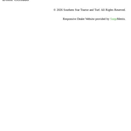
© 2026 Southern Star Tractor and Turf. All Rights Reserved.
Responsive Dealer Website provided by
Surge
Metrix.