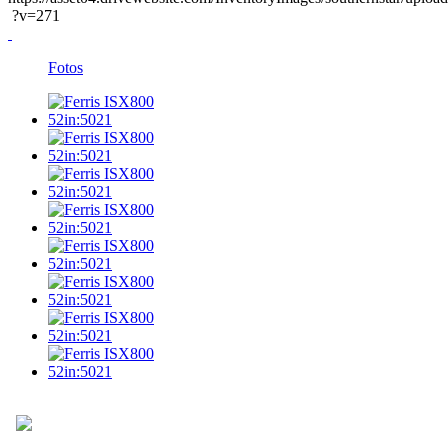
?v=271
Fotos