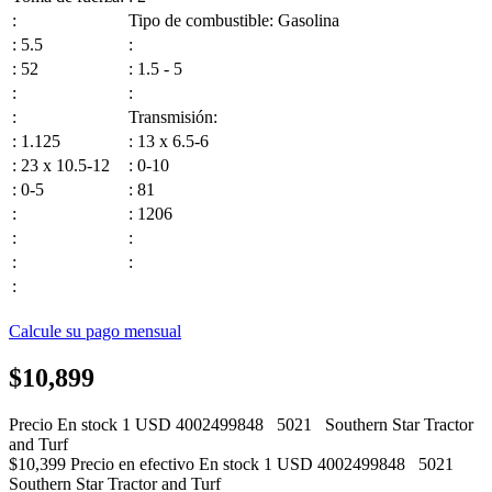
:
Tipo de combustible: Gasolina
: 5.5
:
: 52
: 1.5 - 5
:
:
:
Transmisión:
: 1.125
: 13 x 6.5-6
: 23 x 10.5-12
: 0-10
: 0-5
: 81
:
: 1206
:
:
:
:
:
Calcule su pago mensual
$10,899
Precio
En stock
1
USD
4002499848
5021
Southern Star Tractor
and Turf
$10,399
Precio en efectivo
En stock
1
USD
4002499848
5021
Southern Star Tractor and Turf