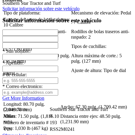
Plataforma
Southern Star Tractor and Turf
Solicitar información sobre este vehículo
Tipo de plataforma:
Mecanismo de elevación: Pedal
Espesor del acero de la plataforma:
Solicitar información sobre este vehículo
: 7 Calibre
10 Calibre
Rodillos de bolas delanteros anti-
Rodillos de bolas traseros anti-
raspado: 4
raspado: 2
Ancho de corte: 54 pulg.
Tipos de cuchillas:
(1,371.60 mm)
*
Sun nombre:
Altura mínima de corte.: 1.50 pulg.
Altura máxima de corte.: 5
(38.10 mm)
pulg. (127 mm)
*
Apellido:
Tolva de descarga: Descarga
Ajuste de altura: Tipo de dial
lateral
# de cellular:
volver arriba
*
Correo electronico:
Dimensiones
Get More Information
Longitud: 80.70 pulg.
Ancho: 67.30 pulg. (1,709.42 mm)
Comerciante
Southern Star Tractor and Turf
(2,049.78 mm)
Millas
0
Altura: 71.50 pulg. (1,816.10
Distancia entre ejes: 48.50 pulg.
mm)
(1,231.90 mm)
Número de inventario #
193
Peso: 1,030 lb (467 kg)
VIN
RSS2M0241