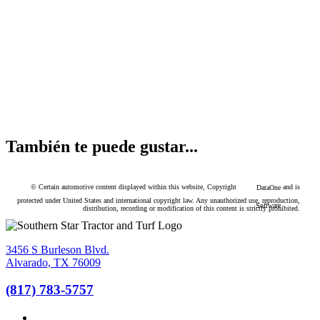
También te puede gustar...
© Certain automotive content displayed within this website, Copyright
and is
DataOne
protected under United States and international copyright law. Any unauthorized use, reproduction,
Software
distribution, recording or modification of this content is strictly prohibited.
3456 S Burleson Blvd.
Alvarado, TX 76009
(817) 783-5757