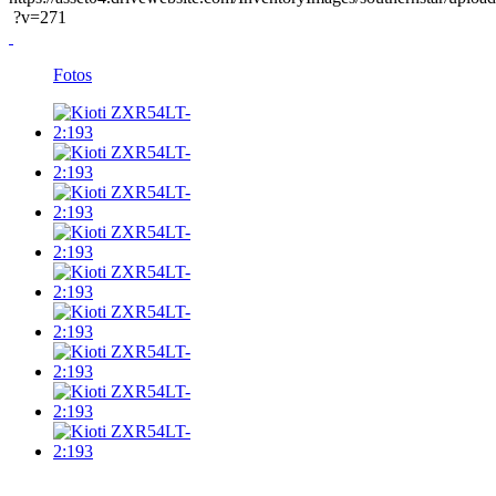
?v=271
Fotos