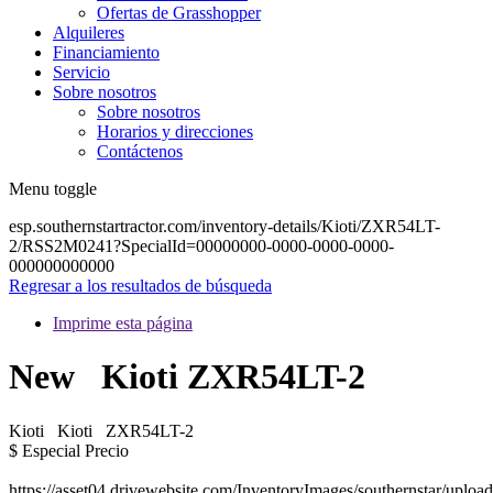
Ofertas de Grasshopper
Alquileres
Financiamiento
Servicio
Sobre nosotros
Sobre nosotros
Horarios y direcciones
Contáctenos
Menu toggle
esp.southernstartractor.com/inventory-details/Kioti/ZXR54LT-
2/RSS2M0241?SpecialId=00000000-0000-0000-0000-
000000000000
Regresar a los resultados de búsqueda
Imprime esta página
New
Kioti ZXR54LT-2
Kioti
Kioti
ZXR54LT-2
$
Especial
Precio
https://asset04.drivewebsite.com/InventoryImages/southernstar/upl