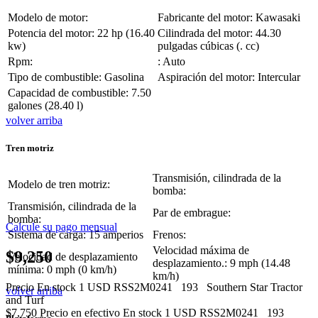
Modelo de motor:
Fabricante del motor: Kawasaki
Potencia del motor: 22 hp (16.40
Cilindrada del motor: 44.30
kw)
pulgadas cúbicas (. cc)
Rpm:
: Auto
Tipo de combustible: Gasolina
Aspiración del motor: Intercular
Capacidad de combustible: 7.50
galones (28.40 l)
volver arriba
Tren motriz
Transmisión, cilindrada de la
Modelo de tren motriz:
bomba:
Transmisión, cilindrada de la
Par de embrague:
bomba:
Calcule su pago mensual
Sistema de carga: 15 amperios
Frenos:
Velocidad máxima de
$9,250
Velocidad de desplazamiento
desplazamiento.: 9 mph (14.48
mínima: 0 mph (0 km/h)
km/h)
Precio
En stock
1
USD
RSS2M0241
193
Southern Star Tractor
volver arriba
and Turf
$7,750
Precio en efectivo
En stock
1
USD
RSS2M0241
193